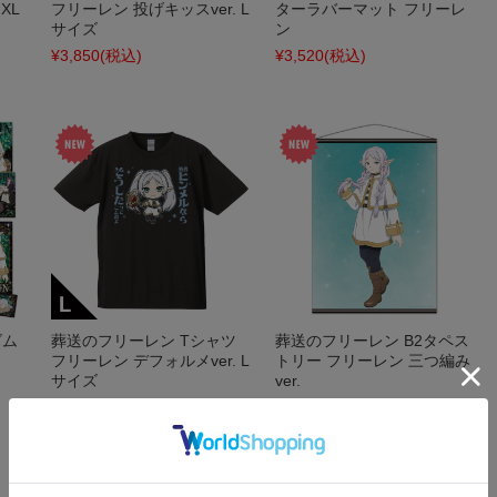
XL
フリーレン 投げキッスver. L
ターラバーマット フリーレ
サイズ
ン
¥3,850
(税込)
¥3,520
(税込)
ズム
葬送のフリーレン Tシャツ
葬送のフリーレン B2タペス
フリーレン デフォルメver. L
トリー フリーレン 三つ編み
サイズ
ver.
¥3,850
(税込)
¥3,300
(税込)