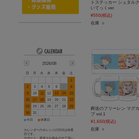
トステッカー シュタルク
いてっくver.
¥550
(税込)
在庫 ○
2026/08
日
月
火
水
木
金
土
1
2
3
4
5
6
7
8
9
10
11
12
13
14
15
16
17
18
19
20
21
22
23
24
25
26
27
28
29
葬送のフリーレン マグ
30
31
プ vol.1
■
■
今日
休業日
¥1,650
(税込)
在庫 ○
カレンダーのオレンジの日付は休業
日です。
サポート・発送はお休みさせて頂い