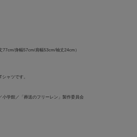
7cm/身幅57cm/肩幅53cm/袖丈24cm）
Tシャツです。
／小学館／「葬送のフリーレン」製作委員会