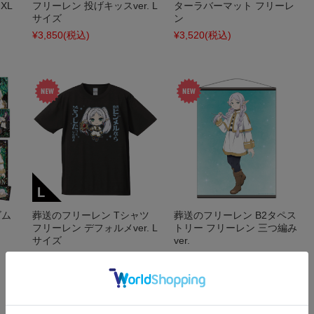
XL
フリーレン 投げキッスver. L
ターラバーマット フリーレ
サイズ
ン
¥3,850
(税込)
¥3,520
(税込)
ズム
葬送のフリーレン Tシャツ
葬送のフリーレン B2タペス
フリーレン デフォルメver. L
トリー フリーレン 三つ編み
サイズ
ver.
¥3,850
(税込)
¥3,300
(税込)