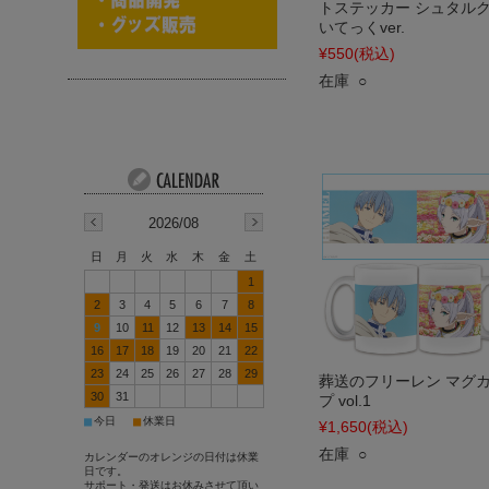
トステッカー シュタルク
いてっくver.
¥550
(税込)
在庫 ○
2026/08
日
月
火
水
木
金
土
1
2
3
4
5
6
7
8
9
10
11
12
13
14
15
16
17
18
19
20
21
22
23
24
25
26
27
28
29
葬送のフリーレン マグ
30
31
プ vol.1
■
■
今日
休業日
¥1,650
(税込)
在庫 ○
カレンダーのオレンジの日付は休業
日です。
サポート・発送はお休みさせて頂い