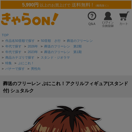
5,990円
送料無料 !
以上のお買上げで
（離島除く）
TOP
>
作品名50音順で探す
>
50音順 さ行
>
葬送のフリーレン
>
年代で探す
>
2026年
>
葬送のフリーレン 第2期
>
年代で探す
>
2023年
>
葬送のフリーレン 第1期
>
商品カテゴリで探す
>
スタンド・ジオラマ
>
特集
>
ぷにこれ！
>
バナーで探す
>
男性向
葬送のフリーレン ぷにこれ！アクリルフィギュア(スタンド
付) シュタルク