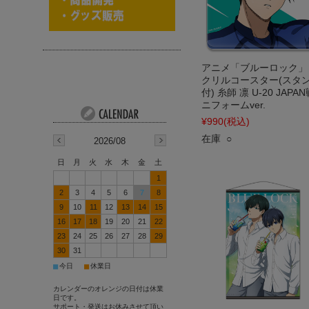
アニメ「ブルーロック」
クリルコースター(スタ
付) 糸師 凛 U-20 JAPA
ニフォームver.
¥990
(税込)
在庫 ○
2026/08
日
月
火
水
木
金
土
1
2
3
4
5
6
7
8
9
10
11
12
13
14
15
16
17
18
19
20
21
22
23
24
25
26
27
28
29
30
31
■
■
今日
休業日
カレンダーのオレンジの日付は休業
日です。
サポート・発送はお休みさせて頂い