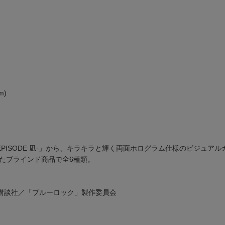
（mm)
EPISODE 凪-」から、キラキラと輝く両面ホログラム仕様のビジュア
たブラインド商品で全6種類。
講談社／「ブルーロック」製作委員会