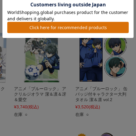
¥1,320
(税込)
¥1,320
(税込)
在庫 △
在庫 △
 ク
アニメ「ブルーロック」 ア
アニメ「ブルーロック」 缶
クリルジオラマ 潔＆凛＆冴
バッジ付キャラクター大判
＆愛空
タオル 潔＆凛 vol.2
¥3,740
(税込)
¥3,520
(税込)
在庫 ○
在庫 ○