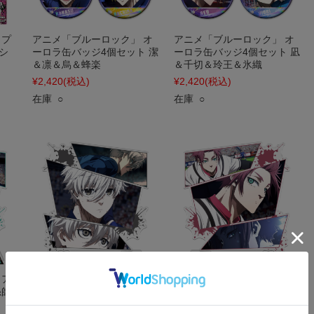
 プ
アニメ「ブルーロック」 オ
アニメ「ブルーロック」 オ
シ
ーロラ缶バッジ4個セット 潔
ーロラ缶バッジ4個セット 凪
＆凛＆烏＆蜂楽
＆千切＆玲王＆氷織
¥2,420
(税込)
¥2,420
(税込)
在庫 ○
在庫 ○
 ア
アニメ「ブルーロック」 ア
アニメ「ブルーロック」 ア
糸師
クリルキャラスタンド 凪 誠
クリルキャラスタンド 糸師
士郎 場面写ver.
冴 場面写ver.