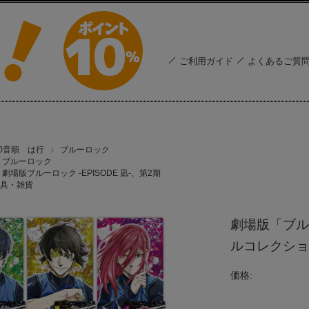
ご利用ガイド
よくあるご質
50音順 は行
ブルーロック
ブルーロック
劇場版ブルーロック -EPISODE 凪-、第2期
具・雑貨
劇場版「ブルー
ルコレクション
価格: