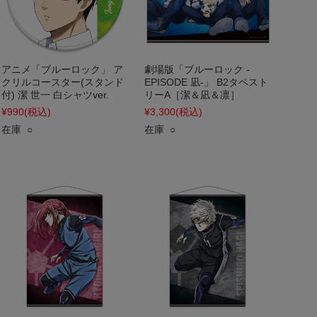
アニメ「ブルーロック」 ア
劇場版「ブルーロック -
クリルコースター(スタンド
EPISODE 凪-」 B2タペスト
付) 潔 世一 白シャツver.
リーA［潔＆凪＆凛］
¥990
(税込)
¥3,300
(税込)
在庫 ○
在庫 ○