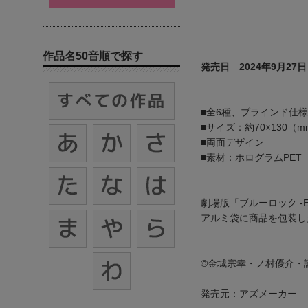
作品名50音順で探す
発売日 2024年9月27日
■全6種、ブラインド仕様
■サイズ：約70×130
■両面デザイン
■素材：ホログラムPET
劇場版「ブルーロック -
アルミ袋に商品を包装し
©金城宗幸・ノ村優介・
発売元：アズメーカー