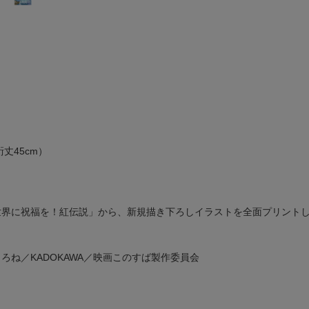
裄丈45cm）
世界に祝福を！紅伝説」から、新規描き下ろしイラストを全面プリントし
嶋くろね／KADOKAWA／映画このすば製作委員会