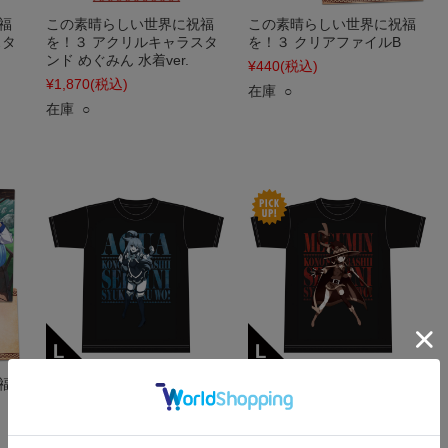
福
この素晴らしい世界に祝福
この素晴らしい世界に祝福
スタ
を！３ アクリルキャラスタ
を！３ クリアファイルB
ンド めぐみん 水着ver.
¥440
(税込)
¥1,870
(税込)
在庫 ○
在庫 ○
福
この素晴らしい世界に祝福
この素晴らしい世界に祝福
を！３ TシャツA［アクア］
を！３ TシャツB［めぐみ
Lサイズ
ん］ Lサイズ
¥3,520
(税込)
¥3,520
(税込)