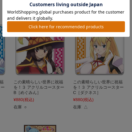
在庫 ○
在庫 ○
福
この素晴らしい世界に祝福
この素晴らしい世界に祝福
ター
を！３ アクリルコースター
を！３ アクリルコースター
B［めぐみん］
C［ダクネス］
¥880
(税込)
¥880
(税込)
在庫 ○
在庫 △