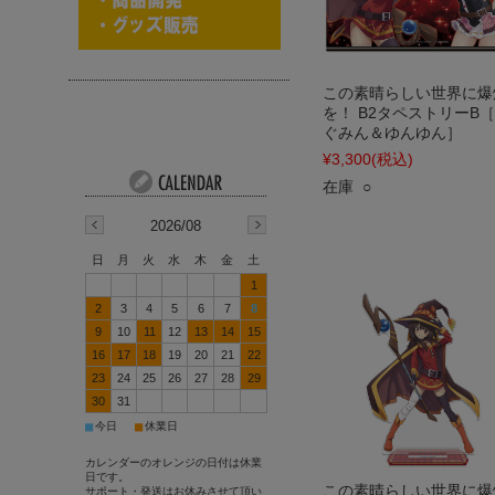
この素晴らしい世界に爆
を！ B2タペストリーB
ぐみん＆ゆんゆん］
¥3,300
(税込)
在庫 ○
2026/08
日
月
火
水
木
金
土
1
2
3
4
5
6
7
8
9
10
11
12
13
14
15
16
17
18
19
20
21
22
23
24
25
26
27
28
29
30
31
■
■
今日
休業日
カレンダーのオレンジの日付は休業
日です。
この素晴らしい世界に爆
サポート・発送はお休みさせて頂い