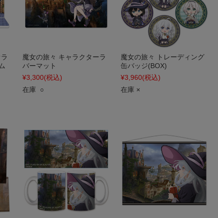
オラ
魔女の旅々 キャラクターラ
魔女の旅々 トレーディング
ム
バーマット
缶バッジ(BOX)
¥3,300
(税込)
¥3,960
(税込)
在庫 ○
在庫 ×