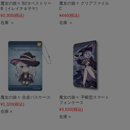
魔女の旅々 B2タペストリー
魔女の旅々 クリアファイル
B［イレイナ＆サヤ］
C
¥3,300
(税込)
¥440
(税込)
在庫 ○
在庫 ○
魔女の旅々 合皮パスケース
魔女の旅々 手帳型スマート
フォンケース
¥1,320
(税込)
¥3,520
(税込)
在庫 ×
在庫 ×