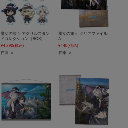
魔女の旅々 アクリルスタン
魔女の旅々 クリアファイル
ドコレクション（BOX）
A
¥4,290
(税込)
¥440
(税込)
在庫 ○
在庫 ○