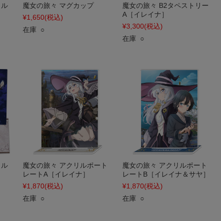
イル
魔女の旅々 マグカップ
魔女の旅々 B2タペストリー
A［イレイナ］
¥1,650
(税込)
¥3,300
(税込)
在庫 ○
在庫 ○
イル
魔女の旅々 アクリルポート
魔女の旅々 アクリルポート
レートA［イレイナ］
レートB［イレイナ＆サヤ］
¥1,870
(税込)
¥1,870
(税込)
在庫 ○
在庫 ○