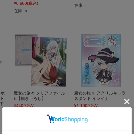
¥6,600
(税込)
在庫 ×
在庫 ○
ーホ
魔女の旅々 クリアファイル
魔女の旅々 アクリルキャラ
下
E【描き下ろし】
スタンド イレイナ
下
¥440
(税込)
¥1,100
(税込)
在庫 ○
在庫 ○