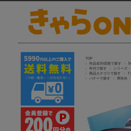
TOP
作品名50音順で探す
年代で探す
シリーズ・
商品カテゴリで探す
T
バナーで探す
男性向