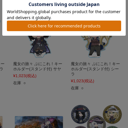
キー
魔女の旅々 ぷにこれ！キー
魔女の旅々 ぷにこれ！キー
ラ
ホルダー(スタンド付) サヤ
ホルダー(スタンド付) シー
ラ
¥1,023
(税込)
¥1,023
(税込)
在庫 ○
在庫 ○