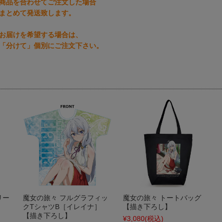
商品を合わせてご注文した場合
まとめて発送致します。
お届けを希望する場合は、
「分けて」個別にご注文下さい。
リー
魔女の旅々 フルグラフィッ
魔女の旅々 トートバッグ
クTシャツB［イレイナ］
【描き下ろし】
【描き下ろし】
¥3,080
(税込)