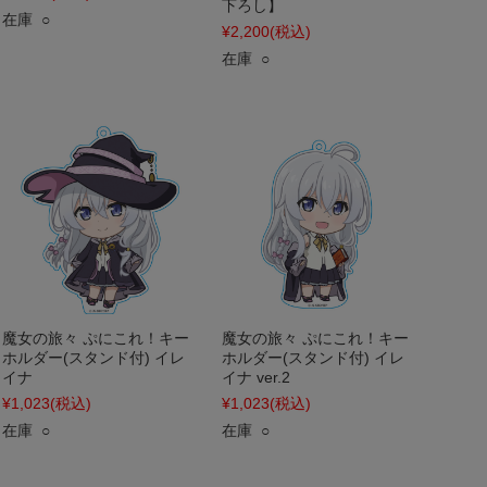
下ろし】
在庫 ○
¥2,200
(税込)
在庫 ○
魔女の旅々 ぷにこれ！キー
魔女の旅々 ぷにこれ！キー
ホルダー(スタンド付) イレ
ホルダー(スタンド付) イレ
イナ
イナ ver.2
¥1,023
(税込)
¥1,023
(税込)
在庫 ○
在庫 ○