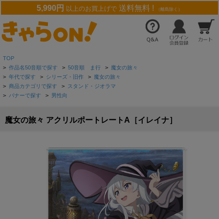
5,990円
送料無料 !
以上のお買上げで
（離島除く）
TOP
>
作品名50音順で探す
>
50音順 ま行
>
魔女の旅々
>
年代で探す
>
シリーズ・旧作
>
魔女の旅々
>
商品カテゴリで探す
>
スタンド・ジオラマ
>
バナーで探す
>
男性向
魔女の旅々 アクリルポートレートA［イレイナ］