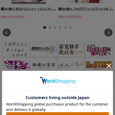
魔女の旅々 B1タペストリー［イレイナ］...
魔女の旅々 フルグラフィックTシャツB［...
価格:6,600円(税込)
価格:6,600円(税込)