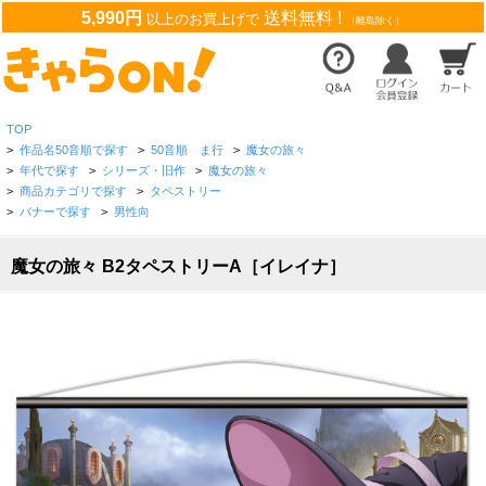
5,990円
送料無料 !
以上のお買上げで
（離島除く）
TOP
>
作品名50音順で探す
>
50音順 ま行
>
魔女の旅々
>
年代で探す
>
シリーズ・旧作
>
魔女の旅々
>
商品カテゴリで探す
>
タペストリー
>
バナーで探す
>
男性向
魔女の旅々 B2タペストリーA［イレイナ］