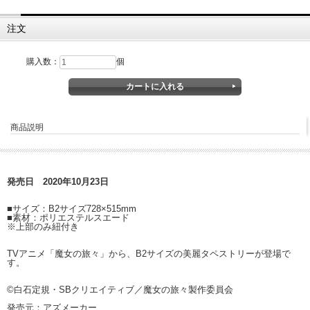
注文
購入数：
個
商品説明
発売日 2020年10月23日
■サイズ：B2サイズ728×515mm
■素材：ポリエステルスエード
※上部のみ紐付き
TVアニメ「魔女の旅々」から、B2サイズの美麗タペストリーが登場で
す。
©白石定規・SBクリエイティブ／魔女の旅々製作委員会
発売元：アズメーカー