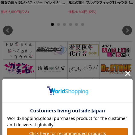
魔女の旅々 B1タペストリー［イレイナ］...
魔女の旅々 フルグラフィックTシャツB［...
価格:6,600円(税込)
価格:6,600円(税込)