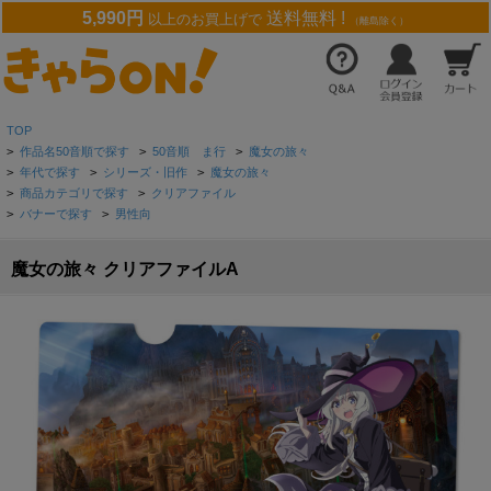
5,990円
送料無料 !
以上のお買上げで
（離島除く）
TOP
>
作品名50音順で探す
>
50音順 ま行
>
魔女の旅々
>
年代で探す
>
シリーズ・旧作
>
魔女の旅々
>
商品カテゴリで探す
>
クリアファイル
>
バナーで探す
>
男性向
魔女の旅々 クリアファイルA