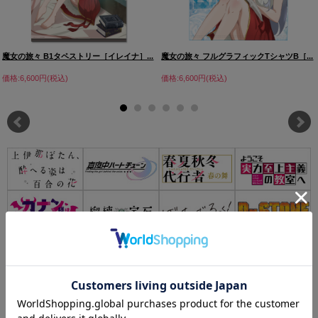
魔女の旅々 B1タペストリー［イレイナ］...
魔女の旅々 フルグラフィックTシャツB［...
価格:6,600円(税込)
価格:6,600円(税込)