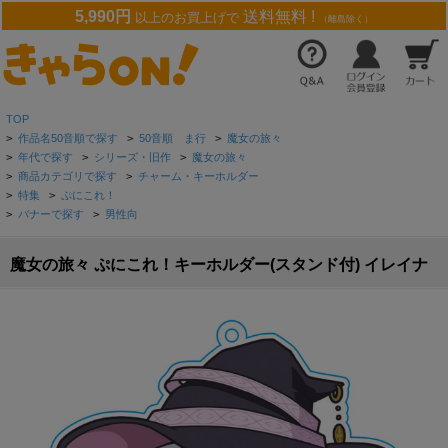
5,990円
送料無料 !
以上のお買上げで
（離島除く）
TOP
>
作品名50音順で探す
>
50音順 ま行
>
魔女の旅々
>
年代で探す
>
シリーズ・旧作
>
魔女の旅々
>
商品カテゴリで探す
>
チャーム・キーホルダー
>
特集
>
ぷにこれ！
>
バナーで探す
>
男性向
魔女の旅々 ぷにこれ！キーホルダー(スタンド付) イレイナ