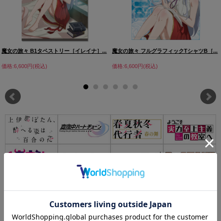
魔女の旅々 B1タペストリー［イレイナ］...
魔女の旅々 フルグラフィックTシャツB［...
価格:6,600円(税込)
価格:6,600円(税込)