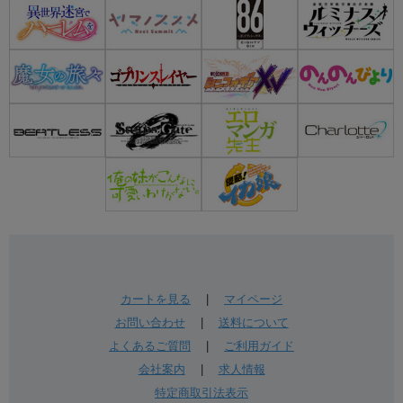
カートを見る
|
マイページ
お問い合わせ
|
送料について
よくあるご質問
|
ご利用ガイド
会社案内
|
求人情報
特定商取引法表示