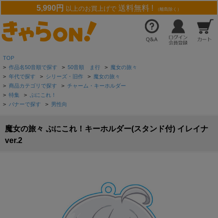
5,990円
送料無料 !
以上のお買上げで
（離島除く）
TOP
>
作品名50音順で探す
>
50音順 ま行
>
魔女の旅々
>
年代で探す
>
シリーズ・旧作
>
魔女の旅々
>
商品カテゴリで探す
>
チャーム・キーホルダー
>
特集
>
ぷにこれ！
>
バナーで探す
>
男性向
魔女の旅々 ぷにこれ！キーホルダー(スタンド付) イレイナ
ver.2