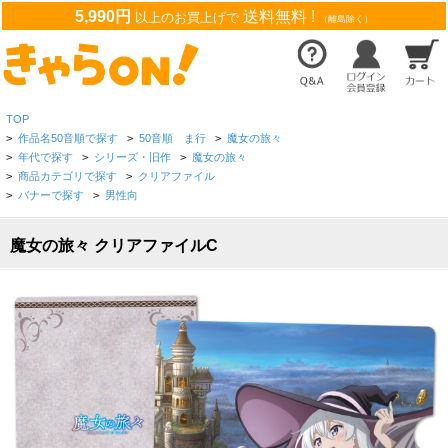
5,990円
送料無料 !
以上のお買上げで
（離島除く）
TOP
>
作品名50音順で探す
>
50音順 ま行
>
魔女の旅々
>
年代で探す
>
シリーズ・旧作
>
魔女の旅々
>
商品カテゴリで探す
>
クリアファイル
>
バナーで探す
>
男性向
魔女の旅々 クリアファイルC