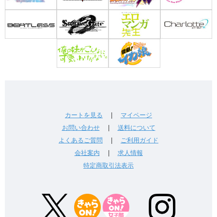
カートを見る
|
マイページ
お問い合わせ
|
送料について
よくあるご質問
|
ご利用ガイド
会社案内
|
求人情報
特定商取引法表示