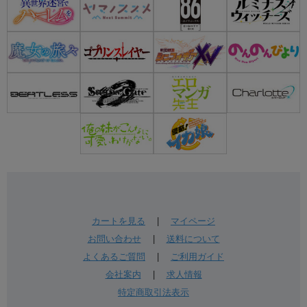
カートを見る
|
マイページ
お問い合わせ
|
送料について
よくあるご質問
|
ご利用ガイド
会社案内
|
求人情報
特定商取引法表示