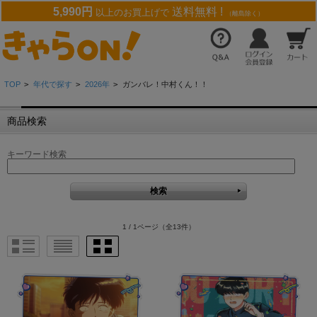
5,990円
送料無料 !
以上のお買上げで
（離島除く）
TOP
>
年代で探す
>
2026年
>
ガンバレ！中村くん！！
商品検索
キーワード検索
1 / 1ページ
（全13件）