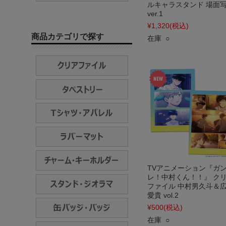
ルキャラスタンド 場面
ver.1
¥1,320
(税込)
商品カテゴリで探す
在庫 ○
TVアニメーション『ガ
レ！中村くん！！』 ク
ファイル 中村男久斗＆
愛貴 vol.2
¥500
(税込)
在庫 ○