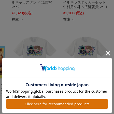
写
ルキャラスタンド 場面写
イルキラステッカーセット
ver.2
中村男久斗＆広瀬愛貴 vol.1
¥1,320
(税込)
¥1,100
(税込)
在庫 ○
在庫 ○
ンバ
TVアニメーション『ガンバ
TVアニメーション『ガンバ
リア
レ！中村くん！！』 Tシャ
レ！中村くん！！』 Tシャ
広瀬
ツ 中村男久斗＆広瀬愛貴
ツ 中村男久斗＆広瀬愛貴
WHITEver. Mサイズ
WHITEver. XLサイズ
¥3,520
(税込)
¥3,520
(税込)
在庫 ○
在庫 ○