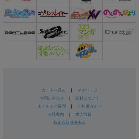
カートを見る
|
マイページ
お問い合わせ
|
送料について
よくあるご質問
|
ご利用ガイド
会社案内
|
求人情報
特定商取引法表示