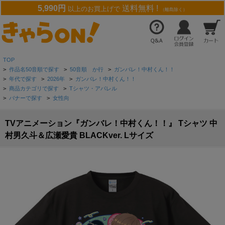
5,990円
送料無料 !
以上のお買上げで
（離島除く）
TOP
>
作品名50音順で探す
>
50音順 か行
>
ガンバレ！中村くん！！
>
年代で探す
>
2026年
>
ガンバレ！中村くん！！
>
商品カテゴリで探す
>
Tシャツ・アパレル
>
バナーで探す
>
女性向
TVアニメーション『ガンバレ！中村くん！！』 Tシャツ 中
村男久斗＆広瀬愛貴 BLACKver. Lサイズ