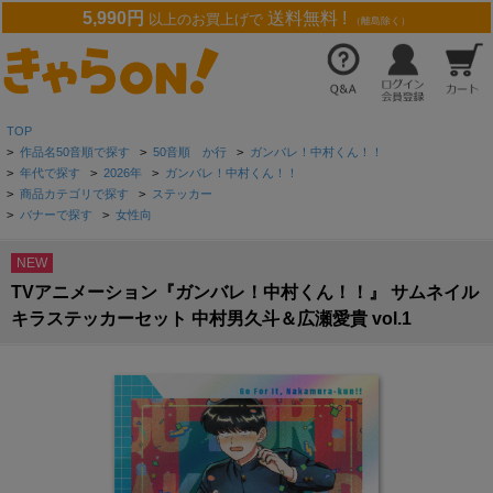
5,990円
送料無料 !
以上のお買上げで
（離島除く）
TOP
>
作品名50音順で探す
>
50音順 か行
>
ガンバレ！中村くん！！
>
年代で探す
>
2026年
>
ガンバレ！中村くん！！
>
商品カテゴリで探す
>
ステッカー
>
バナーで探す
>
女性向
NEW
TVアニメーション『ガンバレ！中村くん！！』 サムネイル
キラステッカーセット 中村男久斗＆広瀬愛貴 vol.1