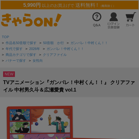
5,990円
送料無料 !
以上のお買上げで
（離島除く）
TOP
>
作品名50音順で探す
>
50音順 か行
>
ガンバレ！中村くん！！
>
年代で探す
>
2026年
>
ガンバレ！中村くん！！
>
商品カテゴリで探す
>
クリアファイル
>
バナーで探す
>
女性向
NEW
TVアニメーション『ガンバレ！中村くん！！』 クリアファ
イル 中村男久斗＆広瀬愛貴 vol.1