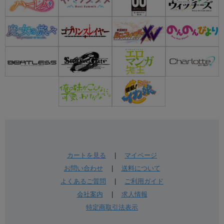
カートを見る
|
マイページ
お問い合わせ
|
送料について
よくあるご質問
|
ご利用ガイド
会社案内
|
求人情報
特定商取引法表示