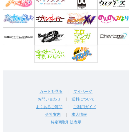
カートを見る
|
マイページ
お問い合わせ
|
送料について
よくあるご質問
|
ご利用ガイド
会社案内
|
求人情報
特定商取引法表示