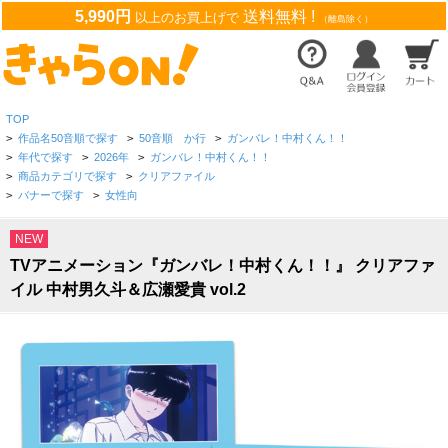
5,990円
送料無料 !
以上のお買上げで
（離島除く）
TOP
>
作品名50音順で探す
>
50音順 か行
>
ガンバレ！中村くん！！
>
年代で探す
>
2026年
>
ガンバレ！中村くん！！
>
商品カテゴリで探す
>
クリアファイル
>
バナーで探す
>
女性向
NEW
TVアニメーション『ガンバレ！中村くん！！』 クリアファ
イル 中村男久斗＆広瀬愛貴 vol.2