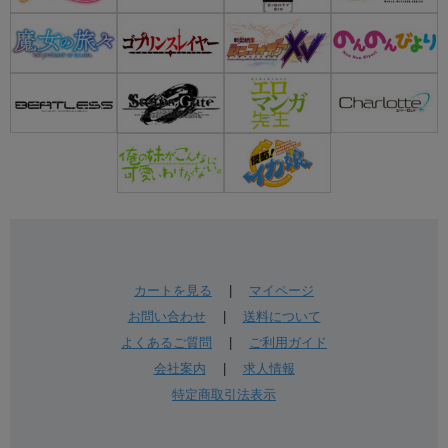
カートを見る
|
マイページ
お問い合わせ
|
送料について
よくあるご質問
|
ご利用ガイド
会社案内
|
求人情報
特定商取引法表示