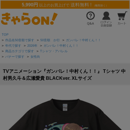
5,990円
送料無料 !
以上のお買上げで
（離島除く）
TOP
>
作品名50音順で探す
>
50音順 か行
>
ガンバレ！中村くん！！
>
年代で探す
>
2026年
>
ガンバレ！中村くん！！
>
商品カテゴリで探す
>
Tシャツ・アパレル
>
バナーで探す
>
女性向
TVアニメーション『ガンバレ！中村くん！！』 Tシャツ 中
村男久斗＆広瀬愛貴 BLACKver. XLサイズ