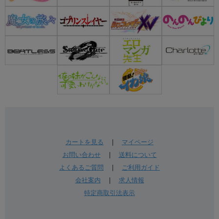
カートを見る
|
マイページ
お問い合わせ
|
送料について
よくあるご質問
|
ご利用ガイド
会社案内
|
求人情報
特定商取引法表示