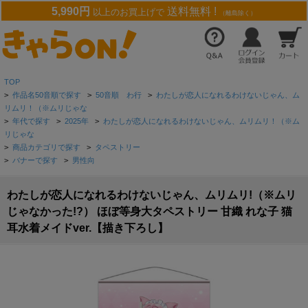
5,990円
送料無料 !
以上のお買上げで
（離島除く）
TOP
>
作品名50音順で探す
>
50音順 わ行
>
わたしが恋人になれるわけないじゃん、ム
リムリ！（※ムリじゃな
>
年代で探す
>
2025年
>
わたしが恋人になれるわけないじゃん、ムリムリ！（※ム
リじゃな
>
商品カテゴリで探す
>
タペストリー
>
バナーで探す
>
男性向
わたしが恋人になれるわけないじゃん、ムリムリ!（※ムリ
じゃなかった!?） ほぼ等身大タペストリー 甘織 れな子 猫
耳水着メイドver.【描き下ろし】