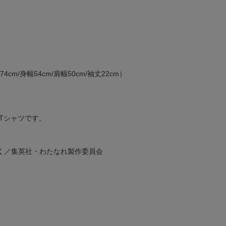
cm/身幅54cm/肩幅50cm/袖丈22cm）
Tシャツです。
く／集英社・わたなれ製作委員会