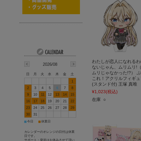
わたしが恋人になれるわ
2026/08
ないじゃん、ムリムリ!
ムリじゃなかった!?） 
日
月
火
水
木
金
土
これ！アクリルフィギュ
1
(スタンド付) 王塚 真唯
2
3
4
5
6
7
8
¥1,023
(税込)
9
10
11
12
13
14
15
在庫 ○
16
17
18
19
20
21
22
23
24
25
26
27
28
29
30
31
■
■
今日
休業日
カレンダーのオレンジの日付は休業
日です。
サポート・発送はお休みさせて頂い