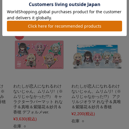
¥880
(税込)
在庫 ○
在庫 ○
け
わたしが恋人になれるわけ
わたしが恋人になれるわけ
（※
ないじゃん、ムリムリ!（※
ないじゃん、ムリムリ!（※
厚み
ムリじゃなかった!?） キャ
ムリじゃなかった!?） アク
香穂
ラクターラバーマット れな
リルジオラマ れな子＆真唯
子＆真唯＆紫陽花＆紗月＆
＆紫陽花＆紗月＆香穂
香穂 デフォルメver.
¥2,200
(税込)
¥3,630
(税込)
在庫 ○
在庫 ○