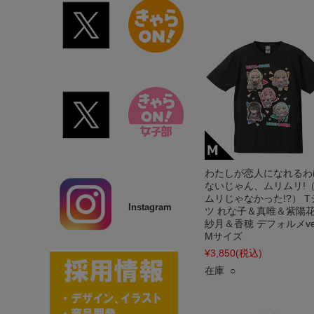
わたしが恋人になれるわ
ないじゃん、ムリムリ!
ムリじゃなかった!?） T
Instagram
ツ れな子＆真唯＆紫陽
紗月＆香穂 デフォルメver
Mサイズ
¥3,850
(税込)
在庫 ○