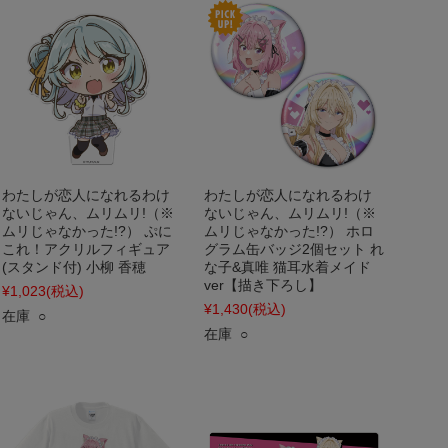
わたしが恋人になれるわけ
わたしが恋人になれるわけ
ないじゃん、ムリムリ!（※
ないじゃん、ムリムリ!（※
ムリじゃなかった!?） ぷに
ムリじゃなかった!?） ホロ
これ！アクリルフィギュア
グラム缶バッジ2個セット れ
(スタンド付) 小柳 香穂
な子&真唯 猫耳水着メイド
ver【描き下ろし】
¥1,023
(税込)
¥1,430
(税込)
在庫 ○
在庫 ○