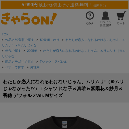
5,990円
送料無料 !
以上のお買上げで
（離島除く）
TOP
>
作品名50音順で探す
>
50音順 わ行
>
わたしが恋人になれるわけないじゃん、ム
リムリ！（※ムリじゃな
>
年代で探す
>
2025年
>
わたしが恋人になれるわけないじゃん、ムリムリ！（※ム
リじゃな
>
商品カテゴリで探す
>
Tシャツ・アパレル
>
バナーで探す
>
男性向
わたしが恋人になれるわけないじゃん、ムリムリ!（※ムリ
じゃなかった!?） Tシャツ れな子＆真唯＆紫陽花＆紗月＆
香穂 デフォルメver. Mサイズ