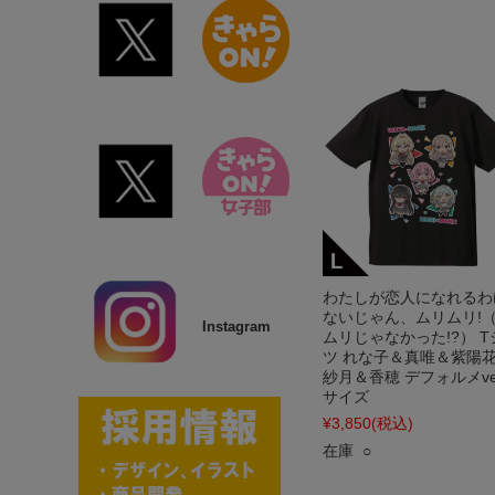
わたしが恋人になれるわ
ないじゃん、ムリムリ!
Instagram
ムリじゃなかった!?） T
ツ れな子＆真唯＆紫陽
紗月＆香穂 デフォルメver
サイズ
¥3,850
(税込)
在庫 ○