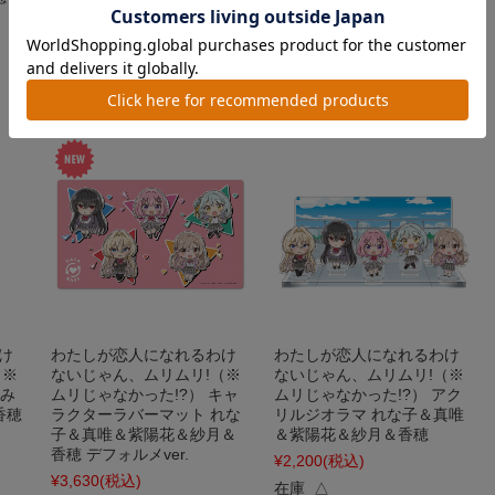
子
¥880
(税込)
¥880
(税込)
在庫 ○
在庫 ○
け
わたしが恋人になれるわけ
わたしが恋人になれるわけ
（※
ないじゃん、ムリムリ!（※
ないじゃん、ムリムリ!（※
厚み
ムリじゃなかった!?） キャ
ムリじゃなかった!?） アク
香穂
ラクターラバーマット れな
リルジオラマ れな子＆真唯
子＆真唯＆紫陽花＆紗月＆
＆紫陽花＆紗月＆香穂
香穂 デフォルメver.
¥2,200
(税込)
¥3,630
(税込)
在庫 △