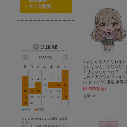
2026/08
わたしが恋人になれるわ
ないじゃん、ムリムリ!
日
月
火
水
木
金
土
ムリじゃなかった!?） 
1
これ！アクリルフィギュ
2
3
4
5
6
7
8
(スタンド付) 瀬名 紫陽
9
10
11
12
13
14
15
¥1,023
(税込)
16
17
18
19
20
21
22
在庫 ○
23
24
25
26
27
28
29
30
31
■
■
今日
休業日
カレンダーのオレンジの日付は休業
日です。
サポート・発送はお休みさせて頂い