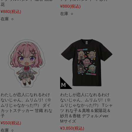
花
¥880
(税込)
¥880
(税込)
在庫 ○
在庫 ○
わたしが恋人になれるわけ
わたしが恋人になれるわけ
ないじゃん、ムリムリ!（※
ないじゃん、ムリムリ!（※
ムリじゃなかった!?） ダイ
ムリじゃなかった!?） Tシャ
カットステッカー 甘織 れな
ツ れな子＆真唯＆紫陽花＆
子
紗月＆香穂 デフォルメver.
Mサイズ
¥550
(税込)
¥3,850
(税込)
在庫 ○