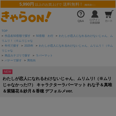
5,990円
送料無料 !
以上のお買上げで
（離島除く）
TOP
>
作品名50音順で探す
>
50音順 わ行
>
わたしが恋人になれるわけないじゃん、ム
リムリ！（※ムリじゃな
>
年代で探す
>
2025年
>
わたしが恋人になれるわけないじゃん、ムリムリ！（※ム
リじゃな
>
商品カテゴリで探す
>
ラバーマット
>
バナーで探す
>
男性向
NEW
わたしが恋人になれるわけないじゃん、ムリムリ!（※ムリ
じゃなかった!?） キャラクターラバーマット れな子＆真唯
＆紫陽花＆紗月＆香穂 デフォルメver.