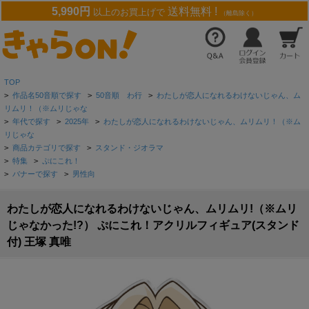
5,990円
送料無料 !
以上のお買上げで
（離島除く）
TOP
>
作品名50音順で探す
>
50音順 わ行
>
わたしが恋人になれるわけないじゃん、ム
リムリ！（※ムリじゃな
>
年代で探す
>
2025年
>
わたしが恋人になれるわけないじゃん、ムリムリ！（※ム
リじゃな
>
商品カテゴリで探す
>
スタンド・ジオラマ
>
特集
>
ぷにこれ！
>
バナーで探す
>
男性向
わたしが恋人になれるわけないじゃん、ムリムリ!（※ムリ
じゃなかった!?） ぷにこれ！アクリルフィギュア(スタンド
付) 王塚 真唯