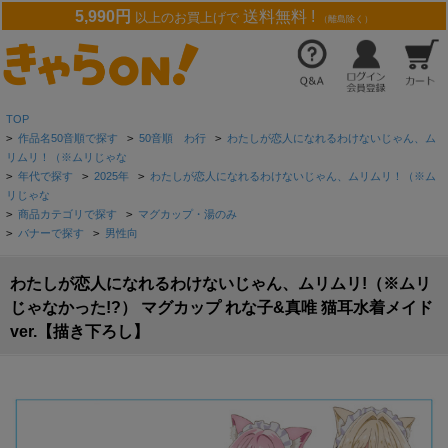
5,990円
送料無料 !
以上のお買上げで
（離島除く）
TOP
>
作品名50音順で探す
>
50音順 わ行
>
わたしが恋人になれるわけないじゃん、ム
リムリ！（※ムリじゃな
>
年代で探す
>
2025年
>
わたしが恋人になれるわけないじゃん、ムリムリ！（※ム
リじゃな
>
商品カテゴリで探す
>
マグカップ・湯のみ
>
バナーで探す
>
男性向
わたしが恋人になれるわけないじゃん、ムリムリ!（※ムリ
じゃなかった!?） マグカップ れな子&真唯 猫耳水着メイド
ver.【描き下ろし】