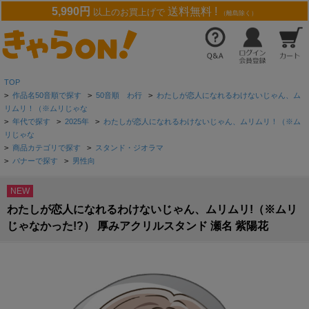
5,990円
送料無料 !
以上のお買上げで
（離島除く）
TOP
>
作品名50音順で探す
>
50音順 わ行
>
わたしが恋人になれるわけないじゃん、ム
リムリ！（※ムリじゃな
>
年代で探す
>
2025年
>
わたしが恋人になれるわけないじゃん、ムリムリ！（※ム
リじゃな
>
商品カテゴリで探す
>
スタンド・ジオラマ
>
バナーで探す
>
男性向
NEW
わたしが恋人になれるわけないじゃん、ムリムリ!（※ムリ
じゃなかった!?） 厚みアクリルスタンド 瀬名 紫陽花